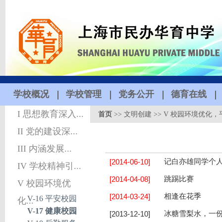
学校概况
学校管理
党务公开
德育在线
I 思想教育深入...
首页
>>
文明创建
>>
V 校园环境优化，
II 党的建设深...
III 内涵发展...
[2014-06-10]
记白亦雄同学个
IV 学校精神引...
[2014-04-08]
跳踢比赛
V 校园环境优
[2014-03-24]
相逢在花季
V-16 平安校园
化...
V-17 健康校园
[2013-12-10]
冰糖雪梨水，一