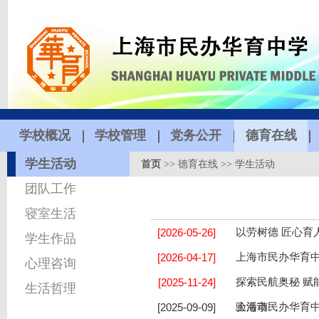
学校概况
学校管理
党务公开
德育在线
学生活动
首页
>>
德育在线
>>
学生活动
团队工作
寝室生活
[2026-05-26]
以劳树德 匠心育
学生作品
[2026-04-17]
上海市民办华育中
心理咨询
[2025-11-24]
探索民航奥秘 赋
生活哲理
[2025-09-09]
验活动
上海市民办华育