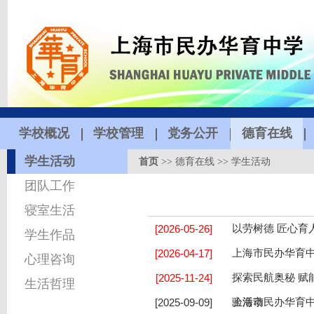
学校概况
学校管理
党务公开
德育在线
学生活动
首页
>>
德育在线
>>
学生活动
团队工作
寝室生活
[2026-05-26]
以劳树德 匠心育
学生作品
[2026-04-17]
上海市民办华育中
心理咨询
[2025-11-24]
探索民航奥秘 赋
生活哲理
[2025-09-09]
验活动
上海市民办华育