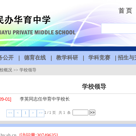
首 页
务公开
德育在线
教学科研
学科竞赛
招生与
校概况
>>
学校领导
学校领导
09-01]
李英同志任华育中学校长
1 / 1 页 共 1 条
<<
<
1
>
>>
.sh.cn
[访问量:30749635]