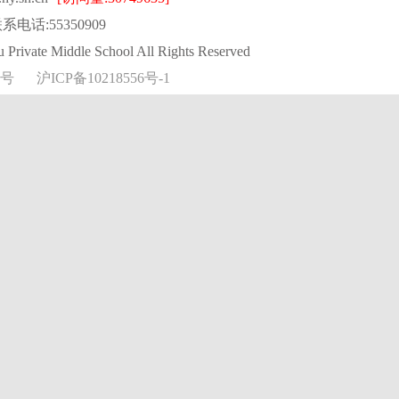
系电话:55350909
Private Middle School All Rights Reserved
4号
沪ICP备10218556号-1