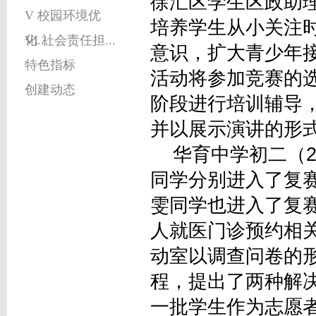
徐汇区学生区政助
V 校园环境优
培养学生从小关注
化...
VI 社会责任担...
意识，扩大青少年
特色指标
活动将参加竞赛的
创建动态
阶段进行培训辅导
并以展示演讲的形
华育中学初二（2
同学分别进入了复
雯同学也进入了复
人就医门诊预约相
动室以调查问卷的
程，提出了两种解决
一批学生作为志愿