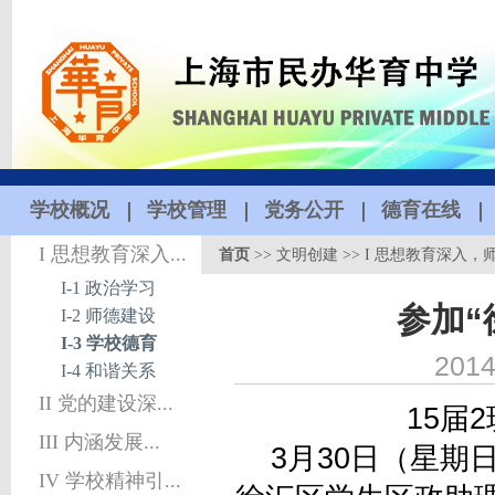
学校概况
学校管理
党务公开
德育在线
I 思想教育深入...
首页
>>
文明创建
>>
I 思想教育深入，
I-1 政治学习
参加“
I-2 师德建设
I-3 学校德育
2014
I-4 和谐关系
II 党的建设深...
15届
III 内涵发展...
3月30日（星期
IV 学校精神引...