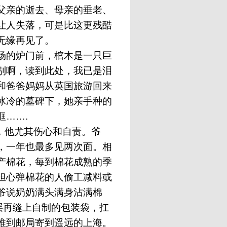
父亲的逝去、母亲的垂老、
让人失落，可是比这更残酷
无缘再见了。
场的炉门前，棺木是一只巨
别啊，读到此处，我已是泪
和爸爸妈妈从英国旅游回来
冰冷的墓碑下，她亲手种的
眶
…….
，
他尤其伤心和自责。爷
，一年也最多见两次面。相
产棉花，每到棉花成熟的季
担心弹棉花的人偷工减料或
爷说奶奶满头满身沾满棉
几层再缝上自制的包装袋，扛
推到邮局寄到遥远的上海。