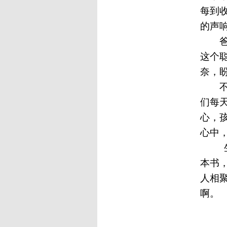
每到
的声
这个
奈，
们每
心，
心中
本书
人相
啊。