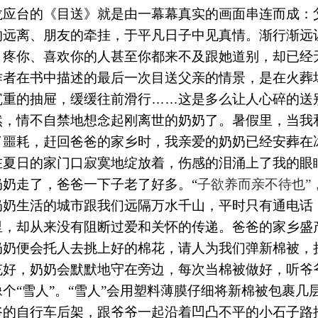
龙应台的《目送》就是由一幕幕真实的画面串连而成：
的远离、朋友的牵挂，于平凡日子中见真情。渐行渐远
：疼你、喜欢你的人甚至你都来不及跟她道别，却已经
作者在书中描述的最后一次目送父亲的情景，是在火葬
沉重的抽屉，缓缓往前滑行
……
这是多么让人心碎的送
然，情不自禁地想念起刚离世的奶奶了。暑假里，当我
了噩耗，赶回爸爸的家乡时，我亲爱的奶奶已经安葬在
在夏日的家门口寂寞地绽放着，伤感的泪涌上了我的眼
奶奶走了，爸爸一下子老了好多。“
子欲养而亲不待也”
奶奶生活的城市跟我们远隔万水千山，平时只有通电话
里，却从来没有阻断过爱和关怀的传递。爸爸的家乡盛
奶奶便会托人去挑上好的棉花，请人为我们弹新棉被，
充好，奶奶会默默地守在旁边，每次当棉被做好，听爷
像个“雪人”。“雪人”会用塑料薄膜仔细将新棉被包裹
爷的自行车后架，跟爷爷一起沿着凹凸不平的小石子路