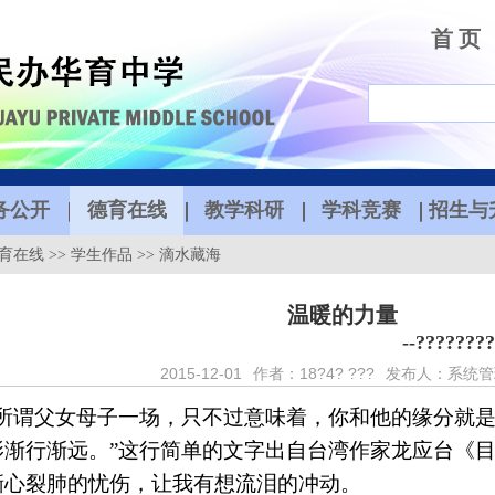
首 页
务公开
德育在线
教学科研
学科竞赛
招生与
育在线
>>
学生作品
>>
滴水藏海
温暖的力量
--???????
2015-12-01
作者：18?4? ???
发布人：系统管
“所谓父女母子一场，只不过意味着，你和他的缘分就
影渐行渐远。”这行简单的文字出自台湾作家龙应台《
撕心裂肺的忧伤，让我有想流泪的冲动。