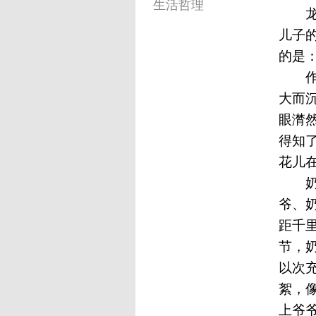
生活哲理
儿子
的是
大而
眼潸
得知
花儿
爷、
距千
节，
以次
絮，
上爷