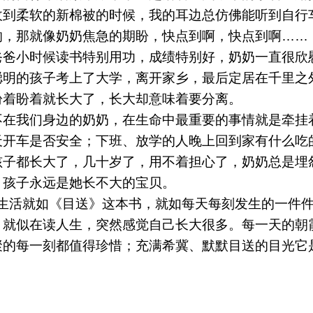
收到柔软的新棉被的时候，我的耳边总仿佛能听到自行
响，那就像奶奶焦急的期盼，快点到啊，快点到啊
……
爸爸小时候读书特别用功，成绩特别好，奶奶一直很欣
聪明的孩子考上了大学，离开家乡，最后定居在千里之
盼着盼着就长大了，长大却意味着要分离。
不在我们身边的奶奶，在生命中最重要的事情就是牵挂
天开车是否安全；下班、放学的人晚上回到家有什么吃
孩子都长大了，几十岁了，用不着担心了，奶奶总是埋
，孩子永远是她长不大的宝贝。
生活就如《目送》这本书，就如每天每刻发生的一件
，就似在读人生，突然感觉自己长大很多。每一天的朝
聚的每一刻都值得珍惜；充满希冀、默默目送的目光它